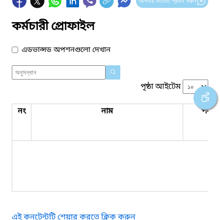
আপনার মতামত প্রদান করুন
কর্মচারী প্রোফাইল
এডভান্সড অপশনগুলো দেখান
পৃষ্ঠা আইটেম
নং
নাম
পদবি
কো
এই কনটেন্টটি শেয়ার করতে ক্লিক করুন